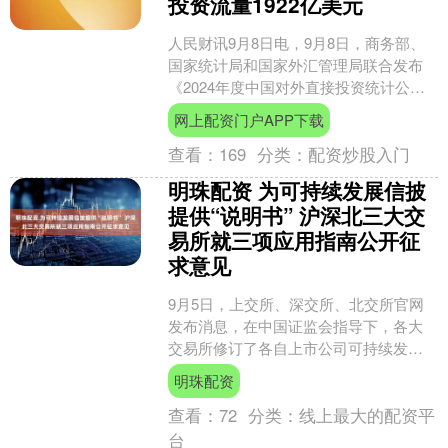
投资流量1922亿美元
人民财讯9月8日电，9月8日，商务部、
国家统计局和国家外汇管理局联合发布
《2024年度中国对外直接投资统计公
报》。2024年，中国对外直接投资流量
网上配资门户APP下载
1922亿美元....
查看：
169
分类：
配资炒股入门
明珠配资 为可持续发展信披
提供“说明书” 沪深北三大交
易所就三项应用指南公开征
求意见
9月5日，上交所、深交所、北交所官网
发布消息，在中国证监会指导下，各大
交易所修订了各自上市公司可持续发展
报告编制指南(以下简称《指南》)，拟新
明珠配资
增附件《第三号污染....
查看：
72
分类：
线上最大的配资平
台