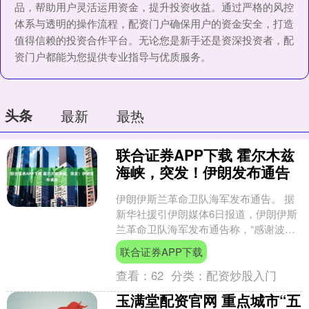
品，帮助用户灵活运用资金，提升投资收益。通过严格的风控
体系与透明的操作流程，配资门户确保用户的资金安全，打造
值得信赖的投资合作平台。无论您是新手还是资深投资者，配
资门户都能为您提供专业指导与优质服务。
头条
最新
最热
联合证券APP下载 霍尔木兹
海峡，突发！伊朗发布通告
伊朗伊斯兰革命卫队海军发布通告。 据
新华社援引伊朗媒体6日报道，伊朗伊斯
兰革命卫队海军发布通告称，“感谢波斯
湾和阿曼湾的船长和船东遵守霍尔木兹
联合证券APP下载
海峡的相关规定，并....
查看：
62
分类：
配资炒股入门
玉满堂配资官网 重点城市“五