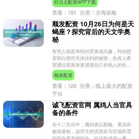
好点点配资APP下载
魅力，让她们成为婚姻中的....
查看：
191
分类：
京海策略
顺发配资 10月26日为何是天
蝎座？探究背后的天文学奥
秘
有些人就是单纯对星座感兴趣，特别想
弄明白那些天体排列的秘密，也有人希
望通过星座来更清楚自己和他人的性
格，从中得到一些新的想法和体会，所
顺发配资
以很多人都很在意自己出生那....
查看：
126
分类：
线上最大的配资
平台
诚飞配资官网 属鸡人当官具
备的条件
在十二生肖中，属鸡者以勤勉、果决和
敏锐著称，这些天然优势若与官场所需
的综合素质相结合，往往能成就一番作