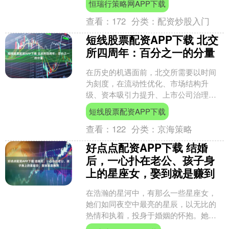
恒瑞行策略网APP下载
月，浙江苍南人，曾....
查看：
172
分类：
配资炒股入门
短线股票配资APP下载 北交
所四周年：百分之一的分量
在历史的机遇面前，北交所需要以时间
为刻度，在流动性优化、市场结构升
级、资本吸引力提升、上市公司治理等
关键维度探寻更优解。 2025年9月2日，
短线股票配资APP下载
北京证券交易所(下....
查看：
122
分类：
京海策略
好点点配资APP下载 结婚
后，一心扑在老公、孩子身
上的星座女，娶到就是赚到
在浩瀚的星河中，有那么一些星座女，
她们如同夜空中最亮的星辰，以无比的
热情和执着，投身于婚姻的怀抱。她们
是十二星座中的佼佼者，她们的特质与