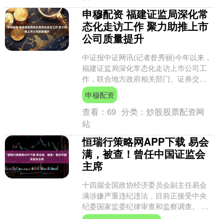
申穆配资 福建证监局深化常
态化走访工作 聚力助推上市
公司质量提升
中证报中证网讯(记者昝秀丽)今年以来，
福建证监局深化常态化走访上市公司工
作，联合地方政府相关部门、证券交易
所等单位，围绕提振消费扩大内需、推
申穆配资
动“并购六条”措施落....
查看：
69
分类：
炒股股票配资网
站
恒瑞行策略网APP下载 易会
满，被查！曾任中国证监会
主席
十四届全国政协经济委员会副主任易会
满涉嫌严重违纪违法，目前正接受中央
纪委国家监委纪律审查和监察调查。 公
开资料显示，易会满出生于1964年12