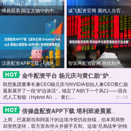
博易股票 国宝文物中的中国马文化
诚飞配资官网 属鸡人当官具备的条件
汉唐配资APP下载 《迷失幻境 Dreamed Away》黑暗心理冒险+动作RPG 情感叙事像素风
智策网配资官网 两线制声光报警器接线方法全解
金牛配资平台 杨元庆与黄仁勋“炉边谈话”：从混合式AI到下一个5倍增长
联想集团董事长兼CEO杨元庆与NVIDIA创始人兼CEO黄仁勋
最新展开了一段“炉边谈话”，锚定了AI的下一个风口——混合
式人工智能（Hybrid AI）。 黄仁....
01-08
倍操盘配资APP下载 塔利班凌晨紧急认怂！刚炸完巴铁就求和，土耳其拿出了什么王牌？
上周，巴基斯坦和阿富汗的边境冲突仍在持续，但本周局势
却突然逆转，双方宣布停火并握手言和。这场“兄弟战争”的快