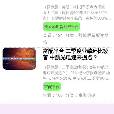
（原标题：美股Q2财报季盈利表现亮
眼！汇丰上调标普500年终目标至6500
点） 智通财经APP获悉，在标普500指数
交出了强劲的第二季度盈利表现后，汇
美原油期货配资平台
丰将该行对....
查看：
124
分类：
炒股股票配资网
站
富配平台 二季度业绩环比改
善 中航光电迎来拐点？
（原标题：二季度业绩环比改善 中航光
电迎来拐点？） 21世纪经济报道记者 杨
坪 实习生 宋晨曦 中航光电二季度迎来业
绩反转。 近日，国内特种防务连接器龙
富配平台
头中航光....
查看：
160
分类：
京海策略