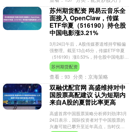
苏州期货配资 网易云音乐全
面接入 OpenClaw，传媒
ETF华夏（516190）持仓股
中国电影涨3.21%
3月24日午后，A股传媒赛道维持窄幅偏
强整理。截至13点45分，传媒ETF华夏
（516190）涨0.53%，持仓股中国电影涨
超3%，天娱数科、天下秀、顺网科技
苏州期货配资
等....
查看：
93
分类：
京海策略
双融优配官网 高盛维持对中
国股票高配建议 认为短期内
来自A股的夏普比率更高
高盛首席中国股票策略分析师刘劲津3月
24日表示，国际投资者对于中国股票的
兴趣可能已攀升至近年高点，当时仅有