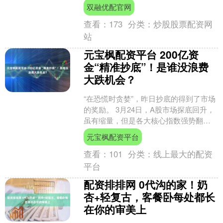
约10%的受访客户认为中国股市“不可投
双融优配官网
资”，相比两年前....
查看：
173
分类：
炒股股票配资网
站
元宝枫配资平台 200亿资
金“精准抄底”！是谁没浪费
大跌机会？
“在恐慌时贪婪”，昨日抄底的得到了市场
的奖励。 3月24日，A股市场探底回升，
虽有缩量，但是各大核心指数强势翻
红，再现百股涨停。ETF维度，昨天亚太
元宝枫配资平台
市场遭遇“黑....
查看：
101
分类：
线上最大的配资
平台
配资排排网 0代沟的家！奶
杏+轻复古，客餐卧每处都长
在你的审美上