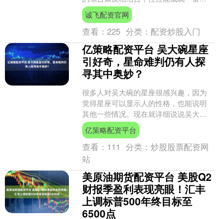
为。今天，我们从现代管理学角度剖析
诚飞配资官网
这一群体的独特竞争力。 ....
查看：
225
分类：
配资炒股入门
亿策略配资平台 吴大碗星座
引好奇，星命难判仍有人探
寻其中奥妙？
很多人对吴大碗的星座很感兴趣，因为
觉得星座可以显示人的性格，也能说明
其他一些情况。现在就详细说说吴大碗
的星座。 吴大碗星座是啥 人们总是对名
亿策略配资平台
人的星命很感兴趣，吴....
查看：
111
分类：
炒股股票配资网
站
美原油期货配资平台 美股Q2
财报季盈利表现亮眼！汇丰
上调标普500年终目标至
6500点