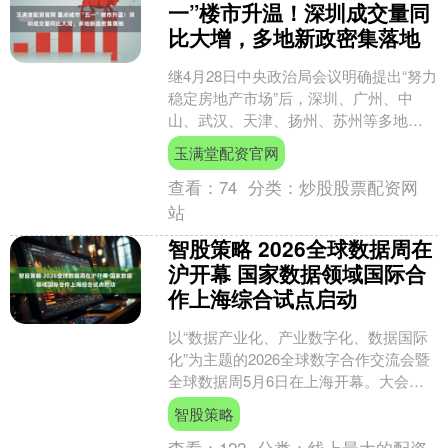
一”楼市升温！深圳成交量同
比大增，多地新政密集落地
继4月28日中央政治局会议明确提出“努力
稳定房地产市场”后，深圳、广州、中
山、武汉、天津、扬州、苏州等多地密
集出台楼市新政。 “五一”假期，广深等核
玉满堂配资官网
心城市在新政....
查看：
74
分类：
炒股股票配资网
站
智股策略 2026全球数据周在
沪开幕 国家数据领域国际合
作上海综合试点启动
以“数据产业化、产业数字化、数据国际
化”为主题的2026全球数字合作交流会暨
全球数据周5月6日在上海开幕。大会首
日，上海作为数据领域国际合作首批试
智股策略
点，正式启动国....