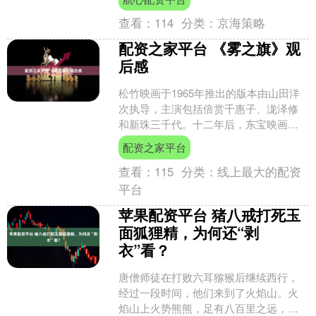
白马醉春风》....
查看：
114
分类：
京海策略
配资之家平台 《雾之旗》观
后感
松竹映画于1965年推出的版本由山田洋
次执导，主演包括倍赏千惠子、泷泽修
和新珠三千代。十二年后，东宝映画于
1977年发布了另一版，由西河克己执
配资之家平台
导，山口百惠、三国....
查看：
115
分类：
线上最大的配资
平台
苹果配资平台 猪八戒打死玉
面狐狸精，为何还“剥
衣”看？
唐僧师徒在打败六耳猕猴后继续西行，
经过一段时间，他们来到了火焰山。火
焰山上火势熊熊，足有八百里之远，而