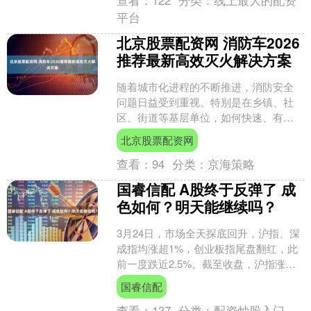
查看：
122
分类：
线上最大的配资
平台
北京股票配资网 消防车2026
推荐最新高效灭火解决方案
随着城市化进程的不断推进，消防安全
问题日益受到重视。特别是在乡镇、社
区、街道等基层单位，如何快速、有效
地应对初期火灾，成为了一个亟待解决
北京股票配资网
的问题。本文将探讨当前消....
查看：
94
分类：
京海策略
国睿信配 A股终于反弹了 成
色如何？明天能继续吗？
3月24日，市场全天探底回升，沪指、深
成指均涨超1%，创业板指尾盘翻红，此
前一度跌近2.5%。截至收盘，沪指涨
1.78%，深成指涨1.43%，创业板指涨
国睿信配
0.5%....
查看：
137
分类：
配资炒股入门