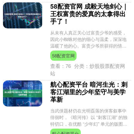
58配资官网 成毅天地剑心｜
王权富贵的爱真的太拿得出
手了！
从未有人真正关心过富贵少爷的感受，
因此小蜘蛛对他的细心与温柔，深深地
温暖了他的心。富贵少爷所获得的情感
本就有限，所以他总是倍加珍惜。每当
58配资官网
小蜘蛛抱怨药太苦，他会悄....
查看：
76
分类：
炒股股票配资网
站
航心配资平台 暗河生光：刺
客江湖里的少年坚守与美学
革新
当武侠题材仍在光明磊落的侠客叙事中
徘徊时，《暗河传》以 “刺客江湖” 的独
特切口，在优酷 “少年幻” 单元的版图上
凿出了一道深邃的光。这部承接《少年
航心配资平台