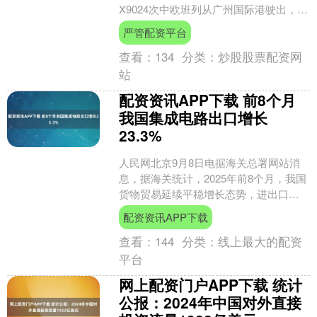
X9024次中欧班列从广州国际港驶出，预
计20天后抵达土耳其伊斯坦布尔。这是
严管配资平台
粤港澳大....
查看：
134
分类：
炒股股票配资网
站
配资资讯APP下载 前8个月
我国集成电路出口增长
23.3%
人民网北京9月8日电据海关总署网站消
息，据海关统计，2025年前8个月，我国
货物贸易延续平稳增长态势，进出口总
值29.57万亿元人民币，同比（下同）增
配资资讯APP下载
长3.5%....
查看：
144
分类：
线上最大的配资
平台
网上配资门户APP下载 统计
公报：2024年中国对外直接