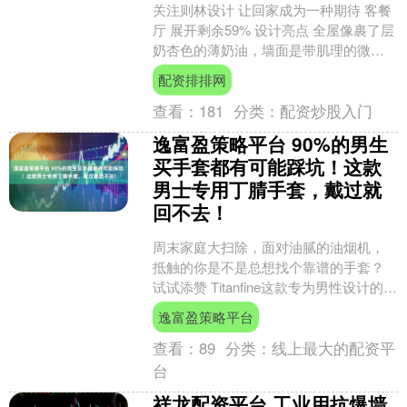
关注则林设计 让回家成为一种期待 客餐
厅 展开剩余59% 设计亮点 全屋像裹了层
奶杏色的薄奶油，墙面是带肌理的微水
泥，配浅橡木色的柜子。沙发选了软包
配资排排网
褶皱款，往那....
查看：
181
分类：
配资炒股入门
逸富盈策略平台 90%的男生
买手套都有可能踩坑！这款
男士专用丁腈手套，戴过就
回不去！
周末家庭大扫除，面对油腻的油烟机，
抵触的你是不是总想找个靠谱的手套？
试试添赞 Titanfine这款专为男性设计的多
用途丁腈手套，它不仅通过了国家食品
逸富盈策略平台
级安全认证....
查看：
89
分类：
线上最大的配资平
台
祥龙配资平台 工业用抗爆墙