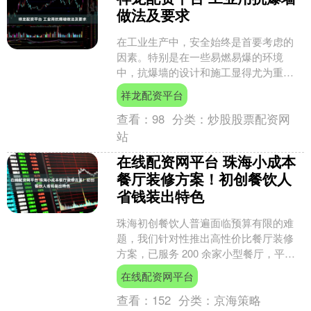
做法及要求
在工业生产中，安全始终是首要考虑的
因素。特别是在一些易燃易爆的环境
中，抗爆墙的设计和施工显得尤为重
要。本文将详细介绍工业用抗爆墙的做
祥龙配资平台
法及要求，并推荐河北派伦建筑....
查看：
98
分类：
炒股股票配资网
站
在线配资网平台 珠海小成本
餐厅装修方案！初创餐饮人
省钱装出特色
珠海初创餐饮人普遍面临预算有限的难
题，我们针对性推出高性价比餐厅装修
方案，已服务 200 余家小型餐厅，平均
为创业者节省 15% 的装修成本，同时保
在线配资网平台
留餐厅核心特....
查看：
152
分类：
京海策略