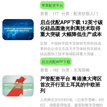
且是他们前往西天取经的必经之地。面
苹果配资平台
对如此猛烈的火焰，孙悟空....
查看：
177
分类：
配资炒股入门
启点优配APP下载 12英寸碳
化硅晶圆激光剥离技术取得
重大突破 大幅降低生产成本
近期，中国科学院半导体研究所科技成
果转化企业北京晶飞半导体科技在碳化
硅晶圆加工技术领域取得重大突破，成
功利用自主研发的激光剥离设备实现了
启点优配APP下载
12英寸碳化硅晶圆的剥离....
查看：
182
分类：
京海策略
严管配资平台 粤港澳大湾区
首次开行至土耳其的中欧班
列
人民网北京9月8日电 （记者乔雪峰）9月
6日，满载家用电器、服装鞋靴等货物的