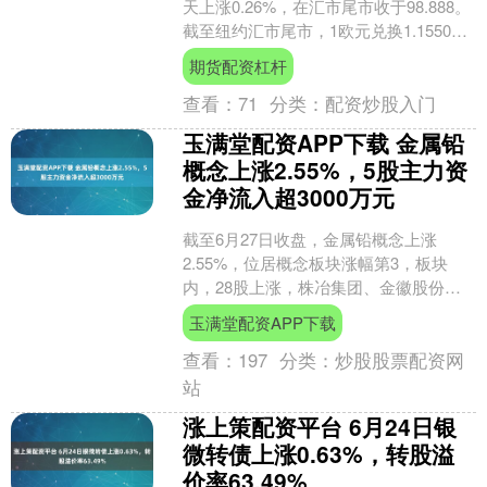
天上涨0.26%，在汇市尾市收于98.888。
截至纽约汇市尾市，1欧元兑换1.1550美
元，低于前一交易日的1.1595美元....
期货配资杠杆
查看：
71
分类：
配资炒股入门
玉满堂配资APP下载 金属铅
概念上涨2.55%，5股主力资
金净流入超3000万元
截至6月27日收盘，金属铅概念上涨
2.55%，位居概念板块涨幅第3，板块
内，28股上涨，株冶集团、金徽股份等
涨停，锡业股份、西藏珠峰、西部矿业
玉满堂配资APP下载
等涨幅居前，分别上....
查看：
197
分类：
炒股股票配资网
站
涨上策配资平台 6月24日银
微转债上涨0.63%，转股溢
价率63.49%