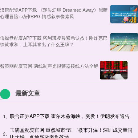
汉唐配资APP下载 《迷失幻境 Dreamed Away》黑暗
心理冒险+动作RPG 情感叙事像素风
倍操盘配资APP下载 塔利班凌晨紧急认怂！刚炸完巴
铁就求和，土耳其拿出了什么王牌？
智策网配资官网 两线制声光报警器接线方法全解
最新文章
联合证券APP下载 霍尔木兹海峡，突发！伊朗发布通告
1、
玉满堂配资官网 重点城市“五一”楼市升温！深圳成交量同
2、
比大增，多地新政密集落地