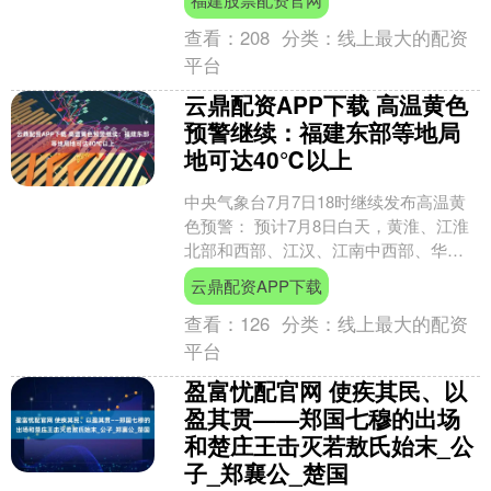
都、重庆等新....
查看：
208
分类：
线上最大的配资
平台
云鼎配资APP下载 高温黄色
预警继续：福建东部等地局
地可达40℃以上
中央气象台7月7日18时继续发布高温黄
色预警： 预计7月8日白天，黄淮、江淮
北部和西部、江汉、江南中西部、华南
大部、重庆中东部、贵州东部以及新疆
云鼎配资APP下载
南疆盆地和吐鲁番....
查看：
126
分类：
线上最大的配资
平台
盈富忧配官网 使疾其民、以
盈其贯——郑国七穆的出场
和楚庄王击灭若敖氏始末_公
子_郑襄公_楚国