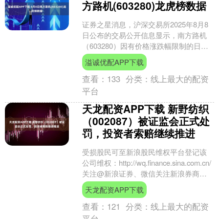
方路机(603280)龙虎榜数据
证券之星消息，沪深交易所2025年8月8
日公布的交易公开信息显示，南方路机
（603280）因有价格涨跌幅限制的日换
手率达到20%的前五只证券登上龙虎榜。
溢诚优配APP下载
此次是近....
查看：
133
分类：
线上最大的配资
平台
天龙配资APP下载 新野纺织
（002087）被证监会正式处
罚，投资者索赔继续推进
受损股民可至新浪股民维权平台登记该
公司维权：http://wq.finance.sina.com.cn/
关注@新浪证券、微信关注新浪券商基
金、百度搜索新浪股民....
天龙配资APP下载
查看：
121
分类：
线上最大的配资
平台