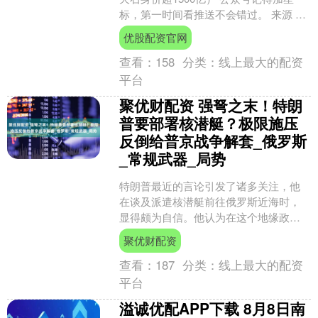
标，第一时间看推送不会错过。 来源 ：
内容来自半导体行业观察综合 。 8月26
优股配资官网
日晚间....
查看：
158
分类：
线上最大的配资
平台
聚优财配资 强弩之末！特朗
普要部署核潜艇？极限施压
反倒给普京战争解套_俄罗斯
_常规武器_局势
特朗普最近的言论引发了诸多关注，他
在谈及派遣核潜艇前往俄罗斯近海时，
显得颇为自信。他认为在这个地缘政治
敏感的时代，直接向俄罗斯施加压力是
聚优财配资
必然的。然而，有人质疑，....
查看：
187
分类：
线上最大的配资
平台
溢诚优配APP下载 8月8日南