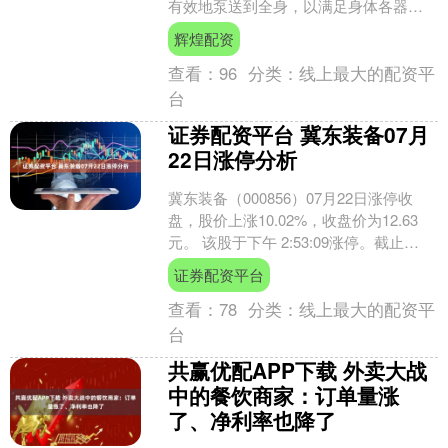
有效地泵送到全身，以满足身体各器官
组织代谢需求的一种病理状态。它常由
辉煌配资
冠心病、高血压、心肌病....
查看：
96
分类：
线上最大的配资平
台
证券配资平台 冀东装备07月
22日涨停分析
冀东装备（000856）07月22日涨停收
盘，股价上涨10.02%，收盘价为12.63
元。 该股于下午 2:53:09涨停。截止
15:00:31未打开涨停，封住....
证券配资平台
查看：
78
分类：
线上最大的配资平
台
共赢优配APP下载 外卖大战
中的餐饮商家：订单量涨
了、净利率也降了