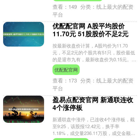
查看：
149
分类：
线上最大的配资
平台
优配配官网 A股平均股价
11.70元 51股股价不足2元
按最新收盘价计算，A股均价为11.70
元，不足2元的个股共有51只，股价最低
的是退市九有，最新收盘价为0.15元。
证券时报数据宝统计显示，截至6月27日
优配配官网
收盘，....
查看：
173
分类：
线上最大的配资
平台
盈易点配资官网 新通联连收
4个涨停板
新通联盘中涨停，已连收4个涨停板，截
至9:25，该股报12.42元，换手率
1.18%，成交量236.11万股，成交金额
2932.42万元，涨停板封单金额为6.2....