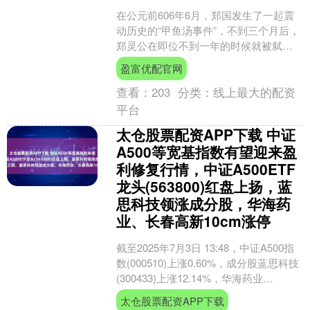
在公元前606年6月，郑国发生了一起震
动历史的“甲鱼汤事件”，不到三个月后，
郑灵公在即位不到一年的时候就被弑身
亡，事件迅速扩展为弑君大案。《春
盈富优配官网
秋》原文中记载道：....
查看：
203
分类：
线上最大的配资
平台
太仓股票配资APP下载 中证
A500等宽基指数有望迎来盈
利修复行情，中证A500ETF
龙头(563800)红盘上扬，蓝
思科技领涨成分股，华海药
业、长春高新10cm涨停
截至2025年7月3日 13:48，中证A500指
数(000510)上涨0.60%，成分股蓝思科技
(300433)上涨12.14%，华海药业
(600521)、长....
太仓股票配资APP下载