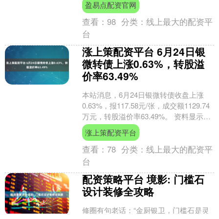
盈易点配资官网
查看：
98
分类：
线上最大的配资平
台
涨上策配资平台 6月24日银
微转债上涨0.63%，转股溢
价率63.49%
本站消息，6月24日银微转债收盘上涨
0.63%，报117.58元/张，成交额1129.74
万元，转股溢价率63.49%。 资料显示，
银微转债信用级别为“A+”，....
涨上策配资平台
查看：
78
分类：
线上最大的配资平
台
配资策略平台 境影: 门槛石
设计装修全攻略
修圈有句老话：“金厨银卫，门槛石是灵