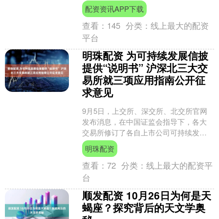
值29.57万亿元人民币，同比（下同）增
配资资讯APP下载
长3.5%....
查看：
145
分类：
线上最大的配资
平台
明珠配资 为可持续发展信披
提供“说明书” 沪深北三大交
易所就三项应用指南公开征
求意见
9月5日，上交所、深交所、北交所官网
发布消息，在中国证监会指导下，各大
交易所修订了各自上市公司可持续发展
报告编制指南(以下简称《指南》)，拟新
明珠配资
增附件《第三号污染....
查看：
72
分类：
线上最大的配资平
台
顺发配资 10月26日为何是天
蝎座？探究背后的天文学奥