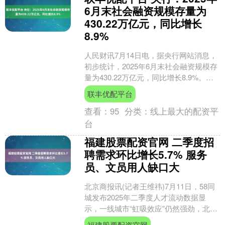
6月末社会融资规模存量为
430.22万亿元，同比增长
8.9%
人民财讯7月14日电，据央行网站消息，
初步统计，2025年6月末社会融资规模存
量为430.22万亿元，同比增长8.9%。其
中，对实体经济发放的人民币贷款余额
联丰优配平台
为2....
查看：
95
分类：
线上最大的配资平
台
福建股票配资官网 二季度招
聘需求环比增长5.7% 服务
员、文员用人缺口大
北京商报讯(记者王维祎)7月11日，58同
城发布2025年二季度人才流动数据显
示，一线城市“虹吸效应”仍然强劲，北京
位居求职简历投递活跃城市榜首，成
福建股票配资官网