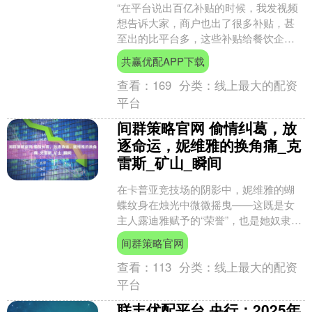
“在平台说出百亿补贴的时候，我发视频
想告诉大家，商户也出了很多补贴，甚
至出的比平台多，这些补贴给餐饮企业
带来很大的运营压力。”嘉和一品创始人
共赢优配APP下载
刘京京对经济观察报说....
查看：
169
分类：
线上最大的配资
平台
间群策略官网 偷情纠葛，放
逐命运，妮维雅的换角痛_克
雷斯_矿山_瞬间
在卡普亚竞技场的阴影中，妮维雅的蝴
蝶纹身在烛光中微微摇曳——这既是女
主人露迪雅赋予的“荣誉”，也是她奴隶身
份无可逃避的烙印。作为巴蒂塔斯家族
间群策略官网
里最温和的女奴，她曾....
查看：
113
分类：
线上最大的配资
平台
联丰优配平台 央行：2025年