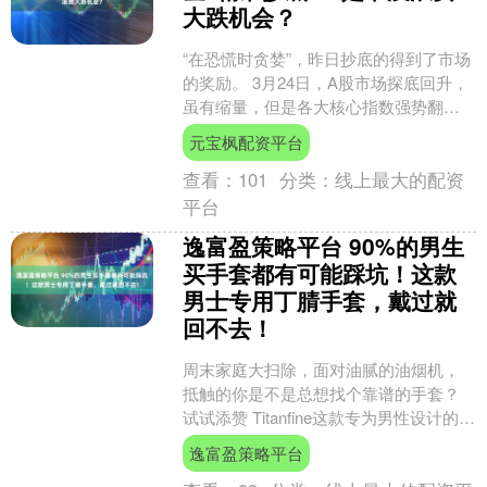
大跌机会？
“在恐慌时贪婪”，昨日抄底的得到了市场
的奖励。 3月24日，A股市场探底回升，
虽有缩量，但是各大核心指数强势翻
红，再现百股涨停。ETF维度，昨天亚太
元宝枫配资平台
市场遭遇“黑....
查看：
101
分类：
线上最大的配资
平台
逸富盈策略平台 90%的男生
买手套都有可能踩坑！这款
男士专用丁腈手套，戴过就
回不去！
周末家庭大扫除，面对油腻的油烟机，
抵触的你是不是总想找个靠谱的手套？
试试添赞 Titanfine这款专为男性设计的多
用途丁腈手套，它不仅通过了国家食品
逸富盈策略平台
级安全认证....