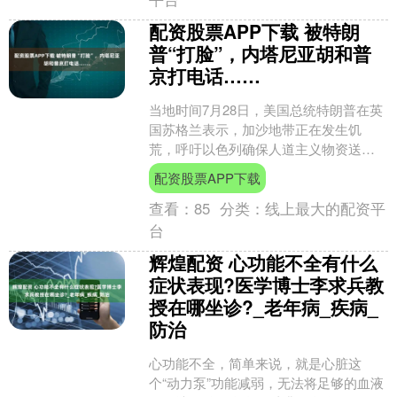
配资股票APP下载 被特朗
普“打脸”，内塔尼亚胡和普
京打电话……
当地时间7月28日，美国总统特朗普在英
国苏格兰表示，加沙地带正在发生饥
荒，呼吁以色列确保人道主义物资送
达。这与以色列总理内塔尼亚胡的说法
配资股票APP下载
大相径庭。同日，内塔尼亚....
查看：
85
分类：
线上最大的配资平
台
辉煌配资 心功能不全有什么
症状表现?医学博士李求兵教
授在哪坐诊?_老年病_疾病_
防治
心功能不全，简单来说，就是心脏这
个“动力泵”功能减弱，无法将足够的血液