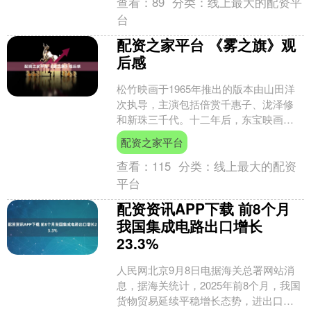
查看：
89
分类：
线上最大的配资平
台
配资之家平台 《雾之旗》观
后感
松竹映画于1965年推出的版本由山田洋
次执导，主演包括倍赏千惠子、泷泽修
和新珠三千代。十二年后，东宝映画于
1977年发布了另一版，由西河克己执
配资之家平台
导，山口百惠、三国....
查看：
115
分类：
线上最大的配资
平台
配资资讯APP下载 前8个月
我国集成电路出口增长
23.3%
人民网北京9月8日电据海关总署网站消
息，据海关统计，2025年前8个月，我国
货物贸易延续平稳增长态势，进出口总