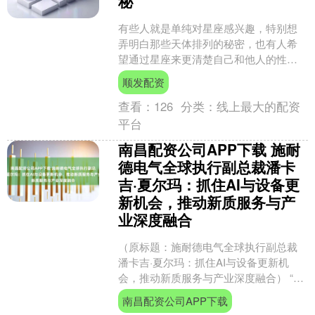
秘
有些人就是单纯对星座感兴趣，特别想
弄明白那些天体排列的秘密，也有人希
望通过星座来更清楚自己和他人的性
格，从中得到一些新的想法和体会，所
顺发配资
以很多人都很在意自己出生那....
查看：
126
分类：
线上最大的配资
平台
南昌配资公司APP下载 施耐
德电气全球执行副总裁潘卡
吉·夏尔玛：抓住AI与设备更
新机会，推动新质服务与产
业深度融合
（原标题：施耐德电气全球执行副总裁
潘卡吉·夏尔玛：抓住AI与设备更新机
会，推动新质服务与产业深度融合） “在
全球能源转型的大背景下，低碳绿色产
南昌配资公司APP下载
业正成为中国乃至全....