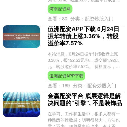
2.99万股，成交金额48.38万元....
河南配资网
查看：
80
分类：
配资炒股入门
伍洲配资APP下载 6月24日
振华转债上涨3.36%，转股
溢价率7.57%
本站消息，6月24日振华转债收盘上涨
3.36%，报192.53元/张，成交额1.92亿
元，转股溢价率7.57%。 资料显示，振
华转债信用级别为“AA”，债券期限....
伍洲配资APP下载
查看：
169
分类：
配资炒股入门
金赢配资平台 底层逻辑是解
决问题的“引擎”, 不是装饰品
在学习、工作和生活中，很多人都有一
种熟悉的挫败感：明明很努力，方法也
学了不少，却总是事倍功半。有人不断