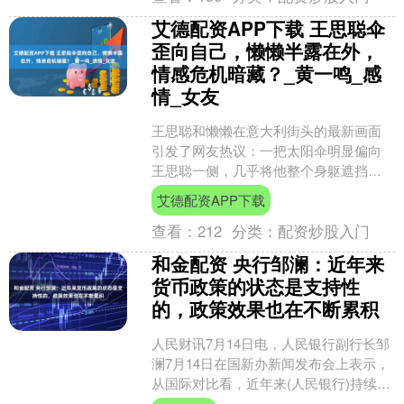
艾德配资APP下载 王思聪伞
歪向自己，懒懒半露在外，
情感危机暗藏？_黄一鸣_感
情_女友
王思聪和懒懒在意大利街头的最新画面
引发了网友热议：一把太阳伞明显偏向
王思聪一侧，几乎将他整个身躯遮挡，
而懒懒则半边身子暴露在阳光下。这一
艾德配资APP下载
细节被拍下后，评论区瞬间....
查看：
212
分类：
配资炒股入门
和金配资 央行邹澜：近年来
货币政策的状态是支持性
的，政策效果也在不断累积
人民财讯7月14日电，人民银行副行长邹
澜7月14日在国新办新闻发布会上表示，
从国际对比看，近年来(人民银行)持续多
次降准降息，货币政策的状态是支持性