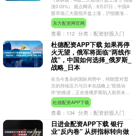
涨0.03%） 观点网讯：8月27日，中国A
股市场三大股指开盘上涨，沪指微涨
0.03%，深成指涨0.08%，创业板指涨
东方配资网官网
0.....
查看：
112
分类：
配资炒股入门
杜德配资APP下载 如果再停
火无望，俄军将面临“两线作
战”，中国如何选择_俄罗斯_
战略_日本
在当今复杂的国际局势中，特朗普对普
京的持续压力与日本在战略上“双线动
作”的推进，正在使俄罗斯陷入前所未有
的战略困境。日本在对俄态度上持续激
杜德配资APP下载
进，不仅在北方四岛问题....
查看：
134
分类：
配资炒股入门
日进金配资APP下载 银行
业“反内卷” 从拼指标转向做