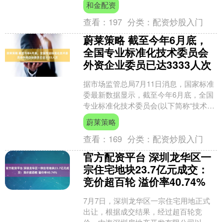
和金配资
的，政策效果....
查看：
197
分类：
配资炒股入门
蔚莱策略 截至今年6月底，
全国专业标准化技术委员会
外资企业委员已达3333人次
据市场监管总局7月11日消息，国家标准
委最新数据显示，截至今年6月底，全国
专业标准化技术委员会(以下简称“技术委
员会”)外资企业委员已达3333人次，占委
蔚莱策略
员总数....
查看：
169
分类：
配资炒股入门
官方配资平台 深圳龙华区一
宗住宅地块23.7亿元成交：
竞价超百轮 溢价率40.74%
7月7日，深圳龙华区一宗住宅用地正式
出让，根据成交结果，经过超百轮竞