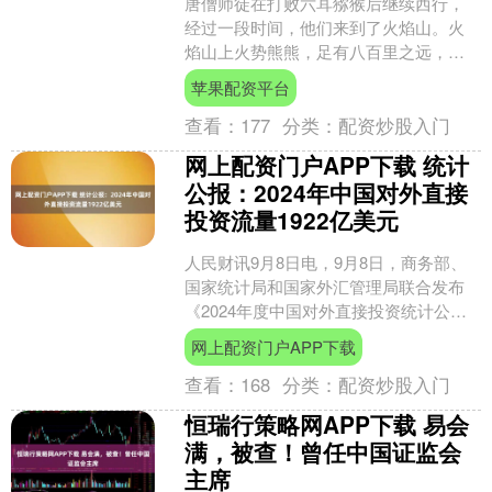
唐僧师徒在打败六耳猕猴后继续西行，
经过一段时间，他们来到了火焰山。火
焰山上火势熊熊，足有八百里之远，而
且是他们前往西天取经的必经之地。面
苹果配资平台
对如此猛烈的火焰，孙悟空....
查看：
177
分类：
配资炒股入门
网上配资门户APP下载 统计
公报：2024年中国对外直接
投资流量1922亿美元
人民财讯9月8日电，9月8日，商务部、
国家统计局和国家外汇管理局联合发布
《2024年度中国对外直接投资统计公
报》。2024年，中国对外直接投资流量
网上配资门户APP下载
1922亿美元....
查看：
168
分类：
配资炒股入门
恒瑞行策略网APP下载 易会
满，被查！曾任中国证监会
主席