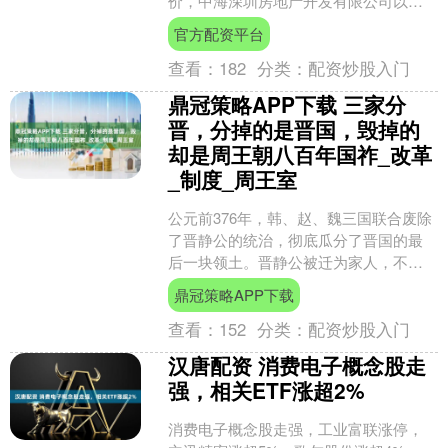
价，中海深圳房地产开发有限公司以总
价23.7亿元竞得地块，溢价率40.74%。
官方配资平台
地块信息显示....
查看：
182
分类：
配资炒股入门
鼎冠策略APP下载 三家分
晋，分掉的是晋国，毁掉的
却是周王朝八百年国祚_改革
_制度_周王室
公元前376年，韩、赵、魏三国联合废除
了晋静公的统治，彻底瓜分了晋国的最
后一块领土。晋静公被迁为家人，不再
祭祀，象征着曾经在天下强盛一时的晋
鼎冠策略APP下载
国的彻底灭亡。从此，....
查看：
152
分类：
配资炒股入门
汉唐配资 消费电子概念股走
强，相关ETF涨超2%
消费电子概念股走强，工业富联涨停，