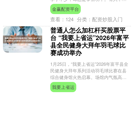
换工具、追风口，有人反复模仿“成功模
金赢配资平台
板”，但一旦情境变化，....
查看：
124
分类：
配资炒股入门
普通人怎么加杠杆买股票平
台 “我要上省运”2026年富平
县全民健身大拜年羽毛球比
赛成功举办
1月25日，“我要上省运”2026年富平县全
民健身大拜年系列活动羽毛球比赛在县
综合健身馆火热启幕。场馆内气氛高
涨、活力四溢，来自全县近百名羽毛球
我要上省运
爱好者齐聚赛场，....
查看：
149
分类：
配资炒股入门
最专业股票配资APP下载 重
庆师暖暖科技有限公司：暑
假补课/补课数学/高中补课/
大学生补课一对一优质服务