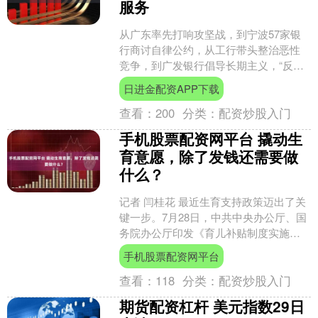
服务
从广东率先打响攻坚战，到宁波57家银
行商讨自律公约，从工行带头整治恶性
竞争，到广发银行倡导长期主义，“反内
卷”的风吹到了银行业。近年来，银行业
日进金配资APP下载
的“内卷”已从单纯....
查看：
200
分类：
配资炒股入门
手机股票配资网平台 撬动生
育意愿，除了发钱还需要做
什么？
记者 闫桂花 最近生育支持政策迈出了关
键一步。7月28日，中共中央办公厅、国
务院办公厅印发《育儿补贴制度实施方
案》（下称“方案”），明确从2025年1月1
手机股票配资网平台
日起，....
查看：
118
分类：
配资炒股入门
期货配资杠杆 美元指数29日