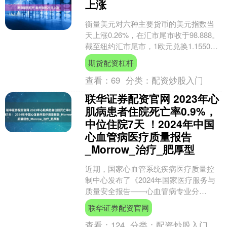
上涨
衡量美元对六种主要货币的美元指数当
天上涨0.26%，在汇市尾市收于98.888。
截至纽约汇市尾市，1欧元兑换1.1550美
元，低于前一交易日的1.1595美元....
期货配资杠杆
查看：
69
分类：
配资炒股入门
联华证券配资官网 2023年心
肌病患者住院死亡率0.9%，
中位住院7天 ！2024年中国
心血管病医疗质量报告
_Morrow_治疗_肥厚型
近期，国家心血管系统疾病医疗质量控
制中心发布了《2024年国家医疗服务与
质量安全报告——心血管病专业分
册》，并在本刊发表了该报告的概要，
联华证券配资官网
其中有关心肌病内容如下。....
查看：
124
分类：
配资炒股入门