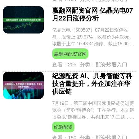
赢翻网配资官网 亿晶光电07
月22日涨停分析
亿晶光电（600537）07月22日涨停收
盘，股价上涨9.97%，收盘价为4.08元。
该股于上午 10:43:41涨停。截止15:00:31
打开涨停3次，封住....
赢翻网配资官网
查看：
205
分类：
配资炒股入门
纪源配资 AI、具身智能等科
技含量提升，外企加注在华
供应链
7月19日，第三届中国国际供应链促进博
览会（简称“链博会”）正在举行。本届链
博会以“链接世界、共创未来”为主题，设
置先进制造链、清洁能源链、智能汽车
纪源配资
链、数字科技....
查看：
150
分类：
配资炒股入门