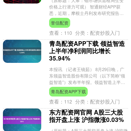
（原标题：大摩：铀市场供需格局生变
价格上行潜力可观） 智通财经APP获
悉，近期，摩根士丹利发布研究报告指
出，当前全球铀市场正经历着显著变
誉信配资
化，供需格局的演变以及....
查看：
110
分类：
配资炒股入门
青岛配资APP下载 领益智造
上半年净利润同比增长
35.94%
本报讯 （记者王镜茹） 8月29日晚，广
东领益智造股份有限公司（以下简称“领
益智造”）发布半年报。领益智造上半年
实现营业收入236.25亿元，同比增长
青岛配资APP下载
23.35....
查看：
112
分类：
配资炒股入门
东方配资网官网 A股三大股
指开盘上涨 沪指微涨0.03%
（原标题：A股三大股指开盘上涨 沪指微