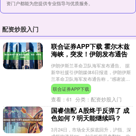
资门户都能为您提供专业指导与优质服务。
配资炒股入门
联合证券APP下载 霍尔木兹
海峡，突发！伊朗发布通告
伊朗伊斯兰革命卫队海军发布通告。 据
新华社援引伊朗媒体6日报道，伊朗伊斯
兰革命卫队海军发布通告称，“感谢波斯
湾和阿曼湾的船长和船东遵守霍尔木兹
联合证券APP下载
海峡的相关规定，并....
查看：
61
分类：
配资炒股入门
国睿信配 A股终于反弹了 成
色如何？明天能继续吗？
3月24日，市场全天探底回升，沪指、深