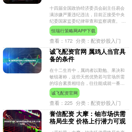
十四届全国政协经济委员会副主任易会
满涉嫌严重违纪违法，目前正接受中央
纪委国家监委纪律审查和监察调查。 公
开资料显示，易会满出生于1964年12
恒瑞行策略网APP下载
月，浙江苍南人，曾....
查看：
172
分类：
配资炒股入门
诚飞配资官网 属鸡人当官具
备的条件
在十二生肖中，属鸡者以勤勉、果决和
敏锐著称，这些天然优势若与官场所需
的综合素质相结合，往往能成就一番作
为。今天，我们从现代管理学角度剖析
诚飞配资官网
这一群体的独特竞争力。 ....
查看：
225
分类：
配资炒股入门
誉信配资 大摩：铀市场供需
格局生变 价格上行潜力可观