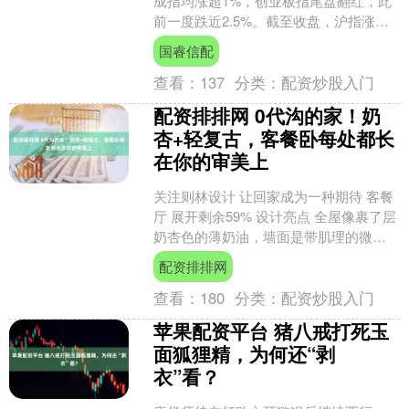
成指均涨超1%，创业板指尾盘翻红，此
前一度跌近2.5%。截至收盘，沪指涨
1.78%，深成指涨1.43%，创业板指涨
国睿信配
0.5%....
查看：
137
分类：
配资炒股入门
配资排排网 0代沟的家！奶
杏+轻复古，客餐卧每处都长
在你的审美上
关注则林设计 让回家成为一种期待 客餐
厅 展开剩余59% 设计亮点 全屋像裹了层
奶杏色的薄奶油，墙面是带肌理的微水
泥，配浅橡木色的柜子。沙发选了软包
配资排排网
褶皱款，往那....
查看：
180
分类：
配资炒股入门
苹果配资平台 猪八戒打死玉
面狐狸精，为何还“剥
衣”看？