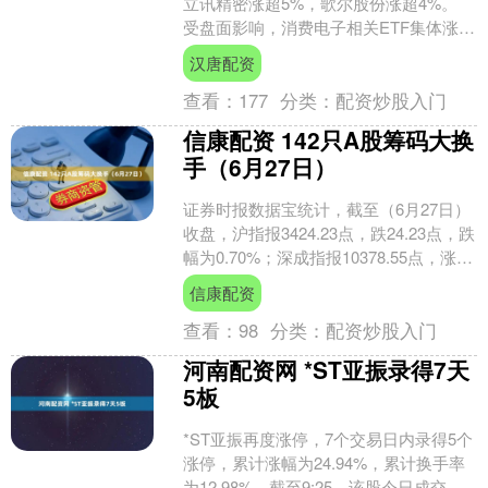
立讯精密涨超5%，歌尔股份涨超4%。
受盘面影响，消费电子相关ETF集体涨超
2%。 有券商表示，受益于AI产品及高端
汉唐配资
品类拉动，....
查看：
177
分类：
配资炒股入门
信康配资 142只A股筹码大换
手（6月27日）
证券时报数据宝统计，截至（6月27日）
收盘，沪指报3424.23点，跌24.23点，跌
幅为0.70%；深成指报10378.55点，涨
35.07点，涨幅为0.34....
信康配资
查看：
98
分类：
配资炒股入门
河南配资网 *ST亚振录得7天
5板
*ST亚振再度涨停，7个交易日内录得5个
涨停，累计涨幅为24.94%，累计换手率
为12.98%。截至9:25，该股今日成交量