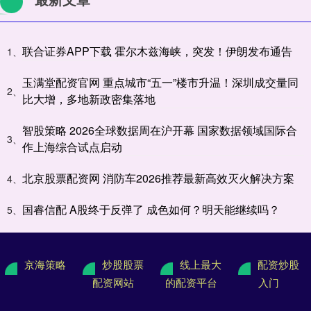
联合证券APP下载 霍尔木兹海峡，突发！伊朗发布通告
1、
玉满堂配资官网 重点城市“五一”楼市升温！深圳成交量同
2、
比大增，多地新政密集落地
智股策略 2026全球数据周在沪开幕 国家数据领域国际合
3、
作上海综合试点启动
北京股票配资网 消防车2026推荐最新高效灭火解决方案
4、
国睿信配 A股终于反弹了 成色如何？明天能继续吗？
5、
京海策略
炒股股票
线上最大
配资炒股
配资网站
的配资平台
入门