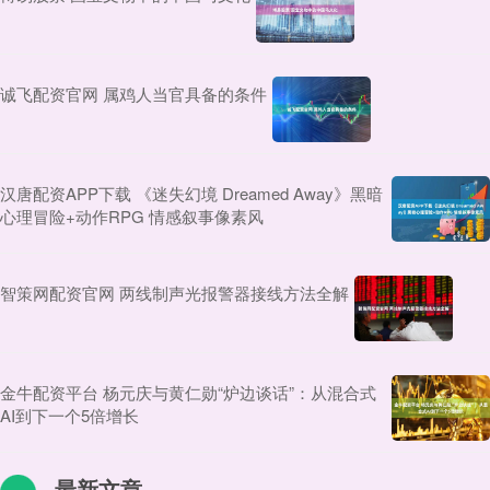
诚飞配资官网 属鸡人当官具备的条件
汉唐配资APP下载 《迷失幻境 Dreamed Away》黑暗
心理冒险+动作RPG 情感叙事像素风
智策网配资官网 两线制声光报警器接线方法全解
金牛配资平台 杨元庆与黄仁勋“炉边谈话”：从混合式
AI到下一个5倍增长
最新文章