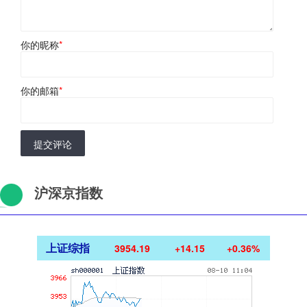
你的昵称
*
你的邮箱
*
提交评论
沪深京指数
上证综指
3954.19
+14.15
+0.36%