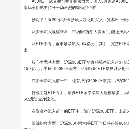
A500ETF成交额也并非突然放大，进入3月以来A500E
部玩家们就要拉开一场激烈的规模排位赛。
抄对了！近200亿资金抄底大跌之时买入，宽基ETF最
从资金流入规模来看，市场盼望的“大资金”可能还按兵
从ETF来看，全市场净流入194亿元，其中，宽基ETF净
出。
核心大宽基方面，沪深300ETF华泰柏瑞净流入超37亿元居
15.8亿元；中证1000ETF南方、科创板50ETF华夏以及
在资金净流入前十中，还有沪深300ETF嘉实、沪深300
行业主题ETF方面，证券ETF国泰净流入规模最多，为
6亿元资金净流入。
在资金净流入前十的ETF中，除了沪深300ETF、上证5
跟踪指数方面，沪深300指数相关ETF昨日获得近60亿资金