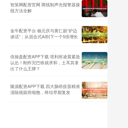
智策网配资官网 两线制声光报警器接
线方法全解
金牛配资平台 杨元庆与黄仁勋“炉边
谈话”：从混合式AI到下一个5倍增长
倍操盘配资APP下载 塔利班凌晨紧急
认怂！刚炸完巴铁就求和，土耳其拿
出了什么王牌？
隆源配资APP下载 四大肠癌疫苗精准
清除残留癌细胞，终结早期复发