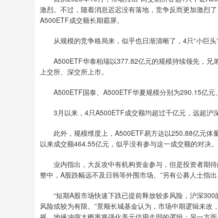
激烈。不过，随着消息迟迟没有落地，竞争反而更加激烈了
A500ETF成交额长期霸屏。
从规模的竞争格局来，似乎也日渐清晰了，4只“小巨头”
A500ETF华泰柏瑞以377.82亿元的规模持续领先，兄
上交所、深交所上市。
A500ETF国泰、A500ETF华夏规模分别为290.15
3月以来，4只A500ETF成交额均超过千亿元，远超沪深
此外，规模维度上，A500ETF易方达以250.88亿元体
以来成交额464.55亿元，似乎没有参与这一成交额的对决。
业内指出，大反攻中有机构资金参与，但是投资者期待的
整中，A股跌幅远不及日韩等外围市场。”另有公募人士指出
“短期A股市场快速下跌已提前释放较多风险，沪深300的
风险或较为有限。”景顺长城基金认为，市场中期逻辑未改
摇，地缘冲突大概率将强化美元信用走弱的逻辑；另一方面