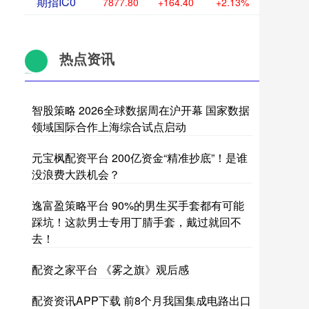
期指IC0
7877.80
+164.40
+2.13%
热点资讯
智股策略 2026全球数据周在沪开幕 国家数据
领域国际合作上海综合试点启动
元宝枫配资平台 200亿资金“精准抄底”！是谁
没浪费大跌机会？
逸富盈策略平台 90%的男生买手套都有可能
踩坑！这款男士专用丁腈手套，戴过就回不
去！
配资之家平台 《雾之旗》观后感
配资资讯APP下载 前8个月我国集成电路出口