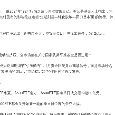
元，继2024年“924”行情之后，再次突破百亿。有公募基金人士指出，大
突对股市的影响往往遵循“短期剧震—钝化脱敏—回归基本面”的路径。伴
同程度净流出，但幅度不大，华安黄金ETF净流出最多，为12亿元。
流动性挤压。全市场都在关心国家队类平准基金是否进场？
逆周期调节的“压舱石”，1月资金回笼并非离场信号，而是市场过热
异常波动的窗口，“市场稳定器”的作用有望再度发挥。
单。
TF华夏、A500ETF南方、A500ETF国泰单日成交额均超60亿元。
0ETF基金又开始新一轮的季末排位赛的争夺大战。
0ETF纳入期权标的”的消息后，每当季末，A500ETF的排位赛不可谓不