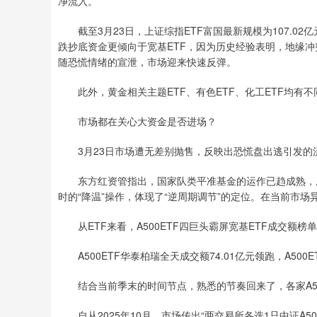
净流入。
截至3月23日，上证综指ETF富国最新规模为107.02亿
跌抄底资金更倾向于宽基ETF，因为历史经验表明，地缘冲
随恐慌情绪的宣泄，市场迎来快速反弹。
此外，黄金相关主题ETF、有色ETF、化工ETF均有不
市场都在关心大资金是否进场？
3月23日市场遭无差别抛售，反映出恐慌盘出逃引发的
东方红资管指出，国家队类平准基金的运作已趋成熟，成为
时的“降温”操作，体现了“逆周期调节”的定位。在当前市场
从ETF来看，A500ETF四巨头霸屏宽基ETF成交额榜
A500ETF华泰柏瑞全天成交额74.01亿元领跑，A500E
结合当前季末的时间节点，熟悉的节奏回来了，各家A50
自从2025年10月，市场传出“两交易所各选1只中证A50