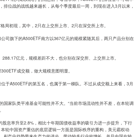
，排位战的战线越来越长，从每个季度最后一周，到现在进入3月以来，
格局初现，其中，2只在上交所上市、2只在深交所上市。
弟公司旗下的A500ETF南方以367亿元的规模紧随其后，两只产品分别在
亿元、288.17亿元，规模差距不大，也分别在深交所、上交所上市。
300ETF成交额，做大规模意图明显。
量位于A500ETF的第五名，也属于第一梯队。不过从成交额上来看，3月
国家队类平准基金可能性并不大。“当前市场流动性并不差，在本轮调
。
股息率升至2.8%，相比十年期国债收益率的吸引力进一步提升，下行
，本轮中国资产重估的底层逻辑一方面是国际秩序的重构，美元霸权动
，AI产业趋势带来生产力的进步，带动较多行业的增长，并且中国在较