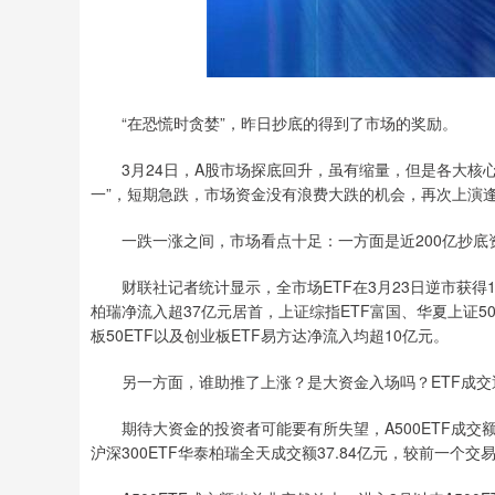
“在恐慌时贪婪”，昨日抄底的得到了市场的奖励。
3月24日，A股市场探底回升，虽有缩量，但是各大核心
一”，短期急跌，市场资金没有浪费大跌的机会，再次上演
一跌一涨之间，市场看点十足：一方面是近200亿抄底
财联社记者统计显示，全市场ETF在3月23日逆市获得19
柏瑞净流入超37亿元居首，上证综指ETF富国、华夏上证50E
板50ETF以及创业板ETF易方达净流入均超10亿元。
另一方面，谁助推了上涨？是大资金入场吗？ETF成交
期待大资金的投资者可能要有所失望，A500ETF成交额
沪深300ETF华泰柏瑞全天成交额37.84亿元，较前一个交