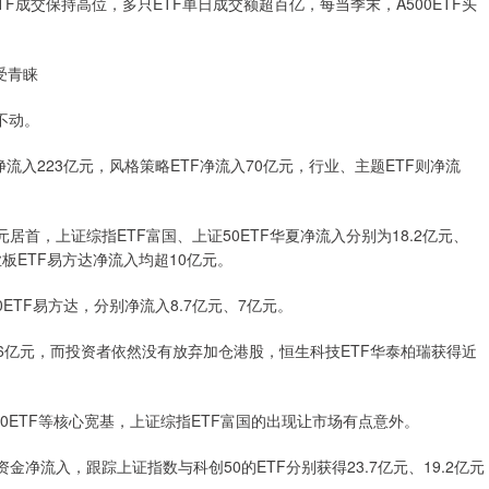
TF成交保持高位，多只ETF单日成交额超百亿，每当季末，A500ETF头
受青睐
不动。
流入223亿元，风格策略ETF净流入70亿元，行业、主题ETF则净流
首，上证综指ETF富国、上证50ETF华夏净流入分别为18.2亿元、
创业板ETF易方达净流入均超10亿元。
ETF易方达，分别净流入8.7亿元、7亿元。
6亿元，而投资者依然没有放弃加仓港股，恒生科技ETF华泰柏瑞获得近
0ETF等核心宽基，上证综指ETF富国的出现让市场有点意外。
净流入，跟踪上证指数与科创50的ETF分别获得23.7亿元、19.2亿元