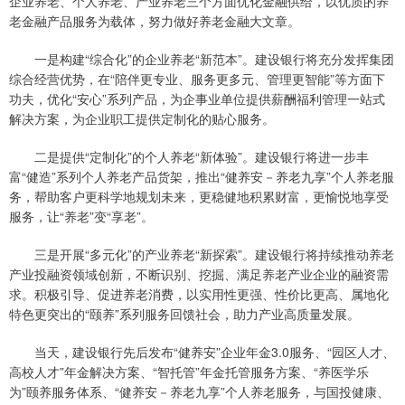
企业养老、个人养老、产业养老三个方面优化金融供给，以优质的养
老金融产品服务为载体，努力做好养老金融大文章。
一是构建“综合化”的企业养老“新范本”。建设银行将充分发挥集团
综合经营优势，在“陪伴更专业、服务更多元、管理更智能”等方面下
功夫，优化“安心”系列产品，为企事业单位提供薪酬福利管理一站式
解决方案，为企业职工提供定制化的贴心服务。
二是提供“定制化”的个人养老“新体验”。建设银行将进一步丰
富“健造”系列个人养老产品货架，推出“健养安－养老九享”个人养老服
务，帮助客户更科学地规划未来，更稳健地积累财富，更愉悦地享受
服务，让“养老”变“享老”。
三是开展“多元化”的产业养老“新探索”。建设银行将持续推动养老
产业投融资领域创新，不断识别、挖掘、满足养老产业企业的融资需
求。积极引导、促进养老消费，以实用性更强、性价比更高、属地化
特色更突出的“颐养”系列服务回馈社会，助力产业高质量发展。
当天，建设银行先后发布“健养安”企业年金3.0服务、“园区人才、
高校人才”年金解决方案、“智托管”年金托管服务方案、“养医学乐
为”颐养服务体系、“健养安－养老九享”个人养老服务，与国投健康、