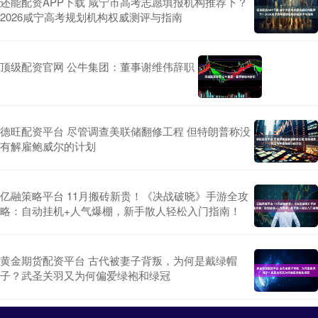
还能配资APP下载 咸宁市高考志愿填报机构推荐下？
2026咸宁高考规划机构权威测评与指南
顶级配资官网 公牛集团：董事谢维伟辞职
德旺配资平台 尽管调查美联储翻修工程 但特朗普称没
有解雇鲍威尔的计划
亿融策略平台 11月搬砖新贵！《决战破晓》手游全攻
略：自动挂机+人气爆棚，新手散人轻松入门指南！
黄金期货配资平台 古代被妻子背叛，为何是戴绿帽
子？武圣关羽又为何偏爱绿袍和绿冠