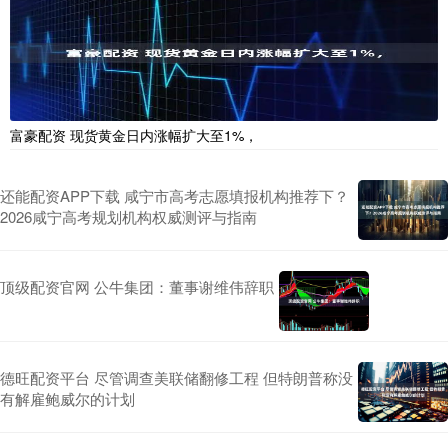
富豪配资 现货黄金日内涨幅扩大至1%，
还能配资APP下载 咸宁市高考志愿填报机构推荐下？
2026咸宁高考规划机构权威测评与指南
顶级配资官网 公牛集团：董事谢维伟辞职
德旺配资平台 尽管调查美联储翻修工程 但特朗普称没
有解雇鲍威尔的计划