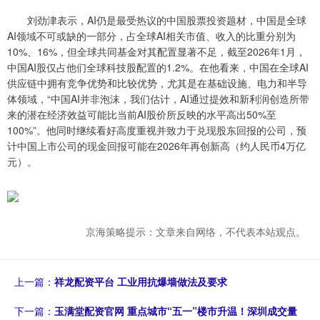
刘劲津表示，AI仍是最受热议的中国股票投资题材，中国是全球
AI领域不可或缺的一部分，占全球AI相关市值、收入的比重分别为
10%、16%，但全球共同基金对其配置显著不足，截至2026年1月，
中国AI股仅占他们全球科技股配置的1.2%。在他看来，中国在全球AI
供应链中拥有竞争优势和比较优势，尤其是在基础设施、电力和半导
体领域，“中国AI并非泡沫，我们估计，AI通过提效和新利润创造所带
来的潜在经济效益可能比当前AI股价所反映的水平高出50%至
100%”。他同时继续看好高度重视并致力于兑现股东回报的公司，预
计中国上市公司的现金回报可能在2026年再创新高（约人民币4万亿
元）。
京海策略提示：文章来自网络，不代表本站观点。
上一篇：
祥龙配资平台 工业用抗爆墙做法及要求
下一篇：
玉满堂配资官网 重点城市“五一”楼市升温！深圳成交量