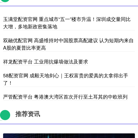
玉满堂配资官网 重点城市“五一”楼市升温！深圳成交量同比
大增，多地新政密集落地
双融优配官网 高盛维持对中国股票高配建议 认为短期内来自
A股的夏普比率更高
祥龙配资平台 工业用抗爆墙做法及要求
58配资官网 成毅天地剑心｜王权富贵的爱真的太拿得出手
了！
严管配资平台 粤港澳大湾区首次开行至土耳其的中欧班列
推荐资讯