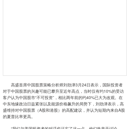
高盛首席中国股票策略分析师刘劲津3月24日表示，国际投资者
对于中国股票的兴趣可能已攀升至近年高点，当时仅有约10%的受访
客户认为中国股市“不可投资”，相比两年前的约40%已大为改观。在
中东地缘政治日益紧张以及能源价格飙升的局势下，刘劲津表示，高
盛维持对中国股票（A股和港股）的高配建议，并认为短期内来自A股
的夏普比率更高。
“我们与美国投资者的对话也证实了这一点，他们热衷于讨论