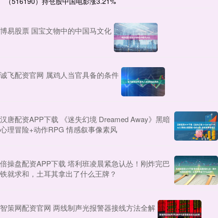
（516190）持仓股中国电影涨3.21%
博易股票 国宝文物中的中国马文化
诚飞配资官网 属鸡人当官具备的条件
汉唐配资APP下载 《迷失幻境 Dreamed Away》黑暗
心理冒险+动作RPG 情感叙事像素风
倍操盘配资APP下载 塔利班凌晨紧急认怂！刚炸完巴
铁就求和，土耳其拿出了什么王牌？
智策网配资官网 两线制声光报警器接线方法全解