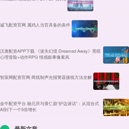
诚飞配资官网 属鸡人当官具备的条件
汉唐配资APP下载 《迷失幻境 Dreamed Away》黑暗
心理冒险+动作RPG 情感叙事像素风
智策网配资官网 两线制声光报警器接线方法全解
金牛配资平台 杨元庆与黄仁勋“炉边谈话”：从混合式
AI到下一个5倍增长
最新文章