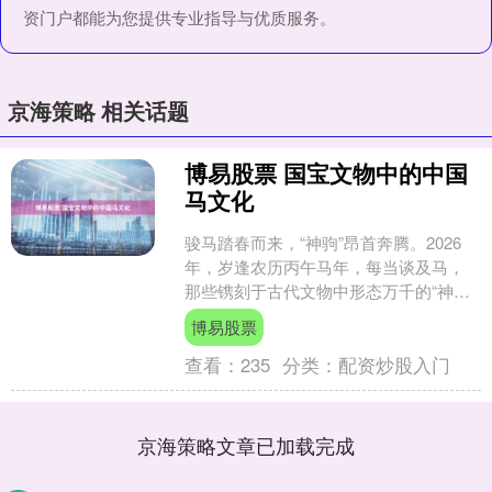
资门户都能为您提供专业指导与优质服务。
京海策略 相关话题
博易股票 国宝文物中的中国
马文化
骏马踏春而来，“神驹”昂首奔腾。2026
年，岁逢农历丙午马年，每当谈及马，
那些镌刻于古代文物中形态万千的“神
驹”形象便跃然眼前，从汉代凌空疾驰的
博易股票
铜奔马，到唐代色....
查看：
235
分类：
配资炒股入门
京海策略文章已加载完成