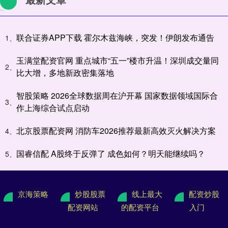
联合证券APP下载 霍尔木兹海峡，突发！伊朗发布通告
1、
玉满堂配资官网 重点城市“五一”楼市升温！深圳成交量同
2、
比大增，多地新政密集落地
智股策略 2026全球数据周在沪开幕 国家数据领域国际合
3、
作上海综合试点启动
北京股票配资网 消防车2026推荐最新高效灭火解决方案
4、
国睿信配 A股终于反弹了 成色如何？明天能继续吗？
5、
京海策略
炒股股票
线上最大
配资炒股
配资网站
的配资平台
入门