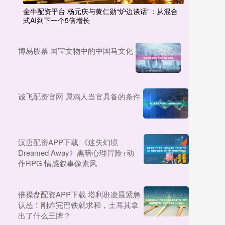
金牛配资平台 杨元庆与黄仁勋“炉边谈话”：从混合
式AI到下一个5倍增长
博易股票 国宝文物中的中国马文化
诚飞配资官网 属鸡人当官具备的条件
汉唐配资APP下载 《迷失幻境
Dreamed Away》黑暗心理冒险+动
作RPG 情感叙事像素风
倍操盘配资APP下载 塔利班凌晨紧急
认怂！刚炸完巴铁就求和，土耳其拿
出了什么王牌？