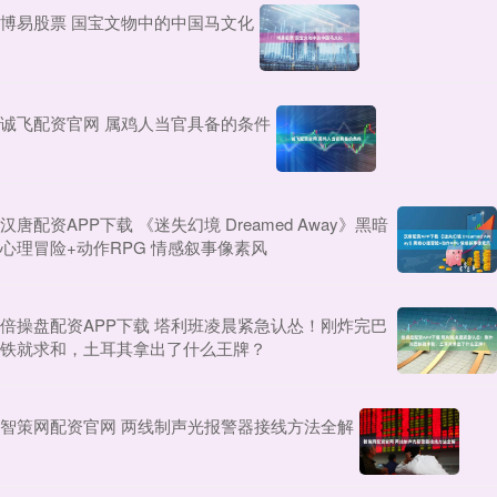
博易股票 国宝文物中的中国马文化
诚飞配资官网 属鸡人当官具备的条件
汉唐配资APP下载 《迷失幻境 Dreamed Away》黑暗
心理冒险+动作RPG 情感叙事像素风
倍操盘配资APP下载 塔利班凌晨紧急认怂！刚炸完巴
铁就求和，土耳其拿出了什么王牌？
智策网配资官网 两线制声光报警器接线方法全解